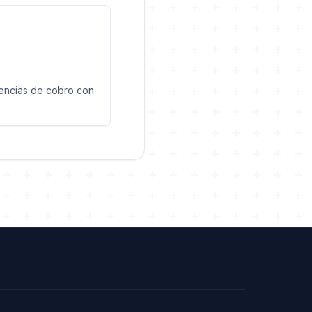
dencias de cobro con