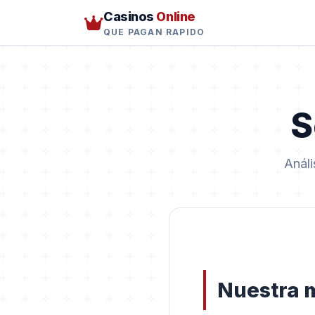
Casinos
Online
QUE PAGAN RAPIDO
S
Análi
Nuestra 