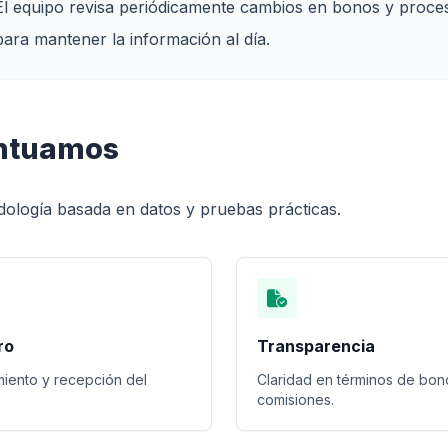
El equipo revisa periódicamente cambios en bonos y proces
para mantener la información al día.
ntuamos
ología basada en datos y pruebas prácticas.
ro
Transparencia
iento y recepción del
Claridad en términos de bono
comisiones.