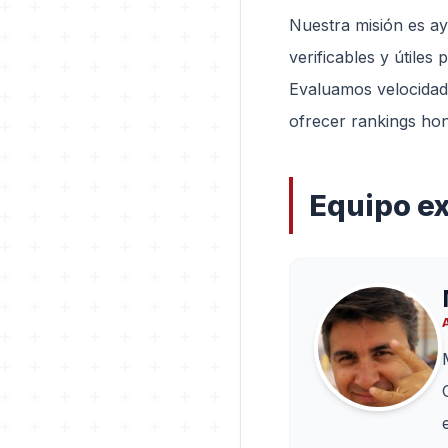
Nuestra misión es ay
verificables y útiles
Evaluamos velocidad 
ofrecer rankings hon
Equipo e