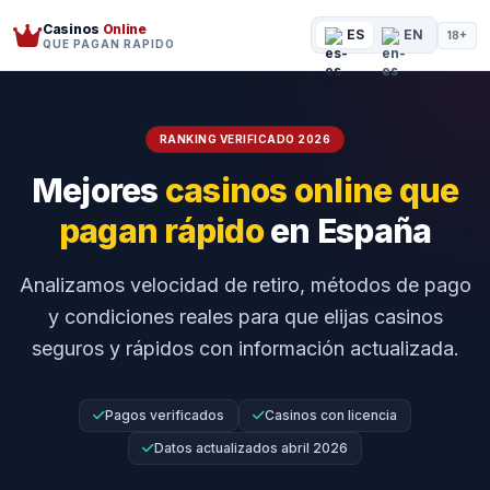
Casinos
Online
ES
EN
18+
QUE PAGAN RAPIDO
RANKING VERIFICADO 2026
Mejores
casinos online que
pagan rápido
en España
Analizamos velocidad de retiro, métodos de pago
y condiciones reales para que elijas
casinos
seguros y rápidos
con información actualizada.
Pagos verificados
Casinos con licencia
Datos actualizados abril 2026