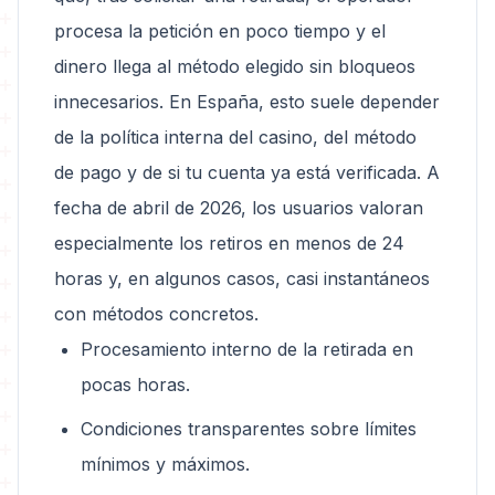
procesa la petición en poco tiempo y el
dinero llega al método elegido sin bloqueos
innecesarios. En España, esto suele depender
de la política interna del casino, del método
de pago y de si tu cuenta ya está verificada. A
fecha de abril de 2026, los usuarios valoran
especialmente los retiros en menos de 24
horas y, en algunos casos, casi instantáneos
con métodos concretos.
Procesamiento interno de la retirada en
pocas horas.
Condiciones transparentes sobre límites
mínimos y máximos.