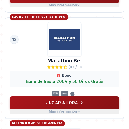
Más información
FAVORITO DE LOS JUGADORES
POR QUÉ NOS GUSTA
RTP: 97%
Min Deposit: €5
Payout speed: Up to 24 hours
12
Casino Games: 3000+
A TENER EN CUENTA
Marathon Bet
No match deposit bonus
(9.3/10)
Bono:
Bono de hasta 200€ y 50 Giros Gratis
JUGAR AHORA
Más información
MEJOR BONO DE BIENVENIDA
POR QUÉ NOS GUSTA