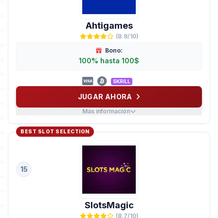
A TENER EN CUENTA
Ahtigames
Limited live dealer games
(8.9/10)
Bono:
100% hasta 100$
SKRILL
JUGAR AHORA
Más información
BEST SLOT SELECTION
POR QUÉ NOS GUSTA
RTP: 96%
Min Deposit: €10
Payout speed: Under 1 hour
15
Casino Games: 3500+
A TENER EN CUENTA
SlotsMagic
Smaller welcome bonus
(8.7/10)