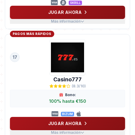
SKRILL
JUGAR AHORA
Más información
PAGOS MÁS RÁPIDOS
POR QUÉ NOS GUSTA
RTP: 96%
Min Deposit: €1
Payout speed: 1-3 hours
17
Casino Games: 8000+
A TENER EN CUENTA
Casino777
Interface can feel cluttered
(8.3/10)
Bono:
100% hasta €150
BIZUM
JUGAR AHORA
Más información