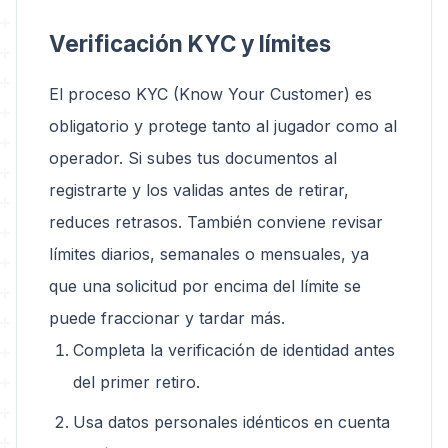
Verificación KYC y límites
El proceso KYC (Know Your Customer) es
obligatorio y protege tanto al jugador como al
operador. Si subes tus documentos al
registrarte y los validas antes de retirar,
reduces retrasos. También conviene revisar
límites diarios, semanales o mensuales, ya
que una solicitud por encima del límite se
puede fraccionar y tardar más.
Completa la verificación de identidad antes
del primer retiro.
Usa datos personales idénticos en cuenta