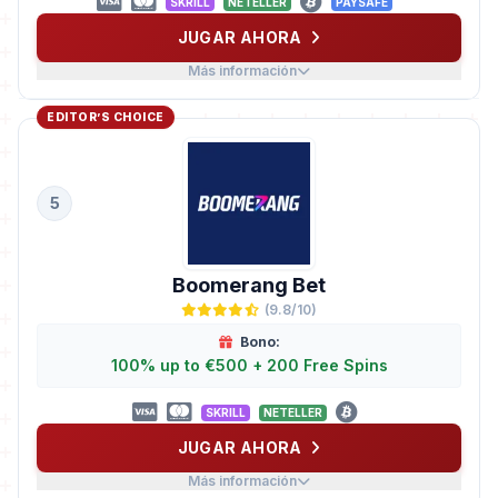
SKRILL
NETELLER
PAYSAFE
JUGAR AHORA
Más información
EDITOR’S CHOICE
POR QUÉ NOS GUSTA
Supports Skrill for faster withdrawals
Premium-style casino with VIP appeal
Wide variety of high-stakes games
5
A TENER EN CUENTA
Withdrawal verification could take longer for large wins
Boomerang Bet
(9.8/10)
Bono:
100% up to €500 + 200 Free Spins
SKRILL
NETELLER
JUGAR AHORA
Más información